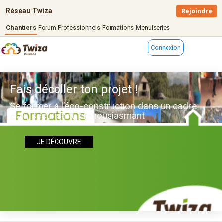
Réseau Twiza
Rejoindre
Chantiers
Forum
Professionnels
Formations
Menuiseries
Connexion
Fais décoller ton projet !
Se former à l’éco-construction dans un cadre
clair, sécurisant, enthousiasmant
JE DÉCOUVRE