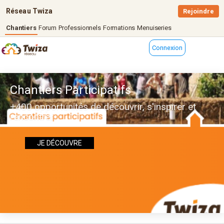
Réseau Twiza
Rejoindre
Chantiers
Forum
Professionnels
Formations
Menuiseries
Connexion
Chantiers Participatifs
+400 opportunités de découvrir, s'inspirer et
rencontrer
JE DÉCOUVRE