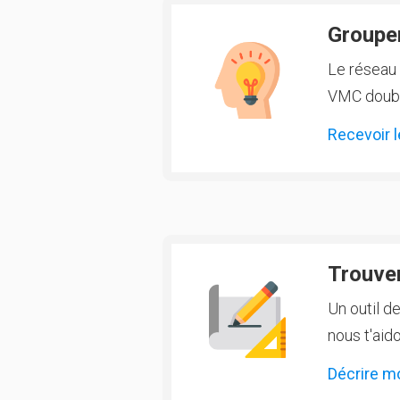
Groupem
Le réseau 
VMC double
Recevoir l
Trouver
Un outil d
nous t'aido
Décrire m