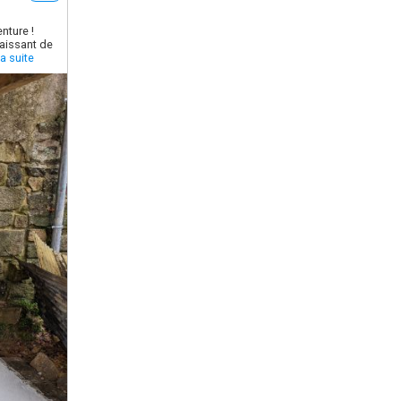
enture !
naissant de
la suite