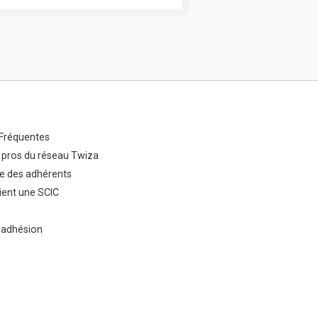
Fréquentes
 pros du réseau Twiza
e des adhérents
ent une SCIC
 adhésion