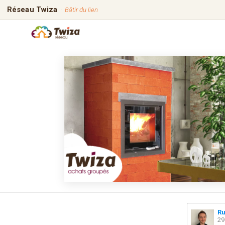
Réseau Twiza
·
Bâtir du lien
Ru
29