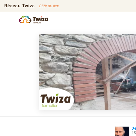
Réseau Twiza
·
Bâtir du lien
De
15