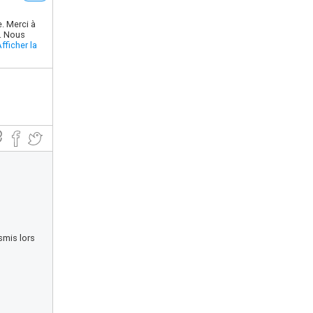
e. Merci à
t. Nous
fficher la
nsmis lors