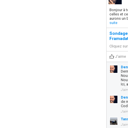
Bonjour à t
celles et c
aurons un b
suite
Sondage
Framada
Cliquez sur 
J'aime
Deni
Dern
Nous
Nous
Ici,
J'ai
Deni
de m
Code
J'ai
Tass
J'ai