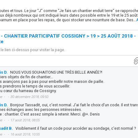
outes et tous. Le jour "J" comme "Je fais un chantier enduit terre" se rapproch
eux déjà nombreux qui ont indiqué leurs dates possible entre le 19 et le 25 aoû
arnum en place pour les repas, de quoi stocker une nourriture de base. Des...
A
 - CHANTIER PARTICIPATIF COSSIGNY > 19 > 25 AOÛT 2018 -
te
le lien ci-dessus pour visiter la page.
s D.
NOUS VOUS SOUHAITONS UNE TRÈS BELLE ANNÉE?!
iers objets de fin de chantier…
 avançons pas à pas pour embellir notre maison de paille.
 prendrons le temps de vous accueillir.
 au cœur du hameau de Cossigny.
me
30 décembre 2018, 09:50
s D.
Bonjour Tassadit, oui, c'est normal. J'ai fait le choix d'un code. Il est tra
es échanges avec les personnes intéressées.
 : chantier. C'est assez simple à retenir. Merci. @+. Denis
me
17 août 2018, 08:05
adit B.
Visiblement il faut un code pour accéder au sondage, c'est normal ?
me
16 août 2018, 10:55