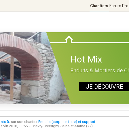
Chantiers
Forum
Pro
Hot Mix
Enduits & Mortiers de C
JE DÉCOUVRE
nis D.
sur son chantier
Enduits (corps en terre) et support...
 août 2018, 11:56
- Chevry-Cossigny, Seine-et-Marne (77)