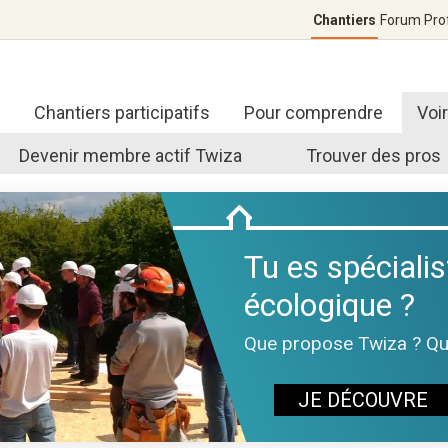
Chantiers
Forum
Pro
Chantiers participatifs
Pour comprendre
Voi
Devenir membre actif Twiza
Trouver des pros
Tu es spécialis
écologique ?
Que propose Twiza ? Quel
JE DÉCOUVRE