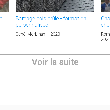
se
Bardage bois brûlé - formation
Cha
personnalisée
che
Séné, Morbihan
-
2023
Rome
202
Voir la suite