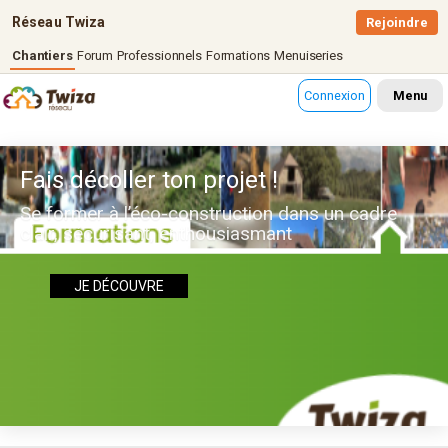
Réseau Twiza
Rejoindre
Chantiers
Forum
Professionnels
Formations
Menuiseries
Connexion
Menu
Fais décoller ton projet !
Se former à l’éco-construction dans un cadre
clair, sécurisant, enthousiasmant
JE DÉCOUVRE