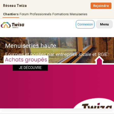
Réseau Twiza
Rejoindre
Chantiers
Forum
Professionnels
Formations
Menuiseries
Connexion
Menu
Menuiseries haute
Fournies et posées par entreprise locale et RGE
JE DÉCOUVRE