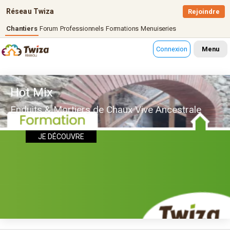
Réseau Twiza
Rejoindre
Chantiers
Forum
Professionnels
Formations
Menuiseries
Connexion
Menu
Hot Mix
Enduits & Mortiers de Chaux Vive Ancestrale
JE DÉCOUVRE