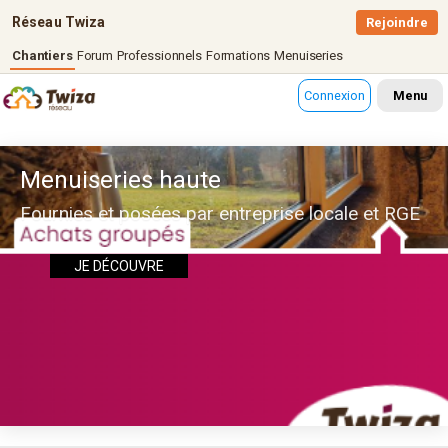
Réseau Twiza
Rejoindre
Chantiers
Forum
Professionnels
Formations
Menuiseries
Connexion
Menu
Menuiseries haute
Fournies et posées par entreprise locale et RGE
JE DÉCOUVRE