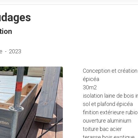
udages
tion
ue
-
2023
Conception et création
épicéa
30m2
isolation laine de bois 
sol et plafond épicéa
finition extérieure rubio
ouverture aluminium
toiture bac acier
terasse bois exotique