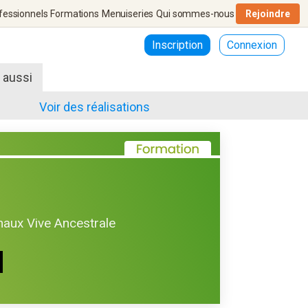
fessionnels
Formations
Menuiseries
Qui sommes-nous
Rejoindre
Inscription
Connexion
r aussi
Voir des réalisations
haux Vive Ancestrale