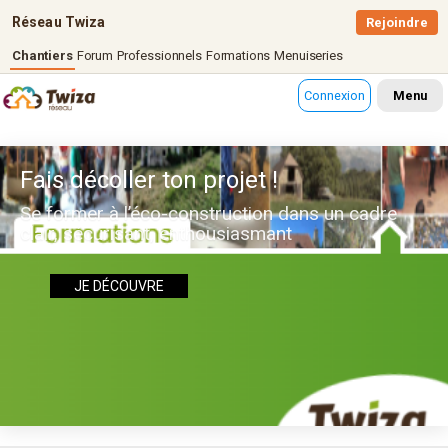
Réseau Twiza
Rejoindre
Chantiers
Forum
Professionnels
Formations
Menuiseries
Connexion
Menu
Fais décoller ton projet !
Se former à l’éco-construction dans un cadre
clair, sécurisant, enthousiasmant
JE DÉCOUVRE