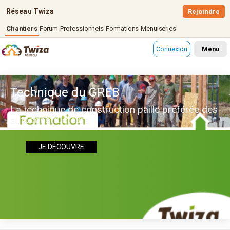
Réseau Twiza
Rejoindre
Chantiers
Forum
Professionnels
Formations
Menuiseries
Connexion
Menu
Technique du GREB
La technique de construction paille préférée des
autoconstructeurs
JE DÉCOUVRE