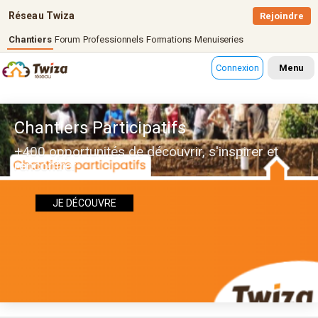
Réseau Twiza
Rejoindre
Chantiers
Forum
Professionnels
Formations
Menuiseries
Connexion
Menu
Chantiers Participatifs
+400 opportunités de découvrir, s'inspirer et
rencontrer
JE DÉCOUVRE