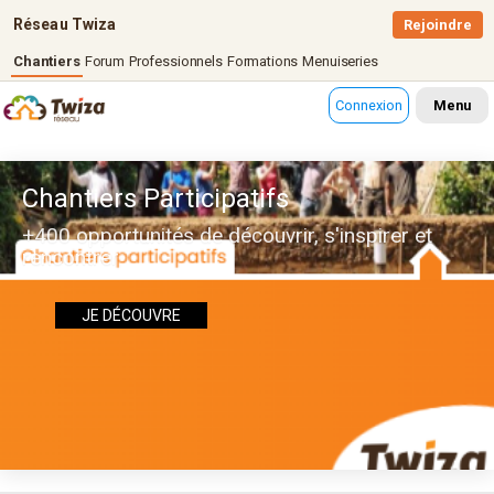
Réseau Twiza
Rejoindre
Chantiers
Forum
Professionnels
Formations
Menuiseries
Connexion
Menu
Chantiers Participatifs
+400 opportunités de découvrir, s'inspirer et
rencontrer
JE DÉCOUVRE