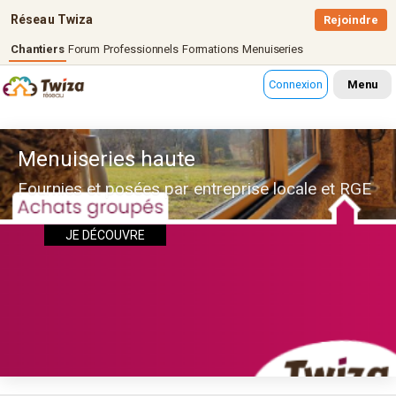
Réseau Twiza
Rejoindre
Chantiers
Forum
Professionnels
Formations
Menuiseries
Connexion
Menu
Menuiseries haute
Fournies et posées par entreprise locale et RGE
JE DÉCOUVRE