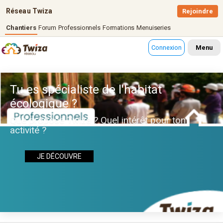
Réseau Twiza
Rejoindre
Chantiers
Forum
Professionnels
Formations
Menuiseries
Connexion
Menu
Tu es spécialiste de l'habitat
écologique ?
Que propose Twiza ? Quel intérêt pour ton
activité ?
JE DÉCOUVRE