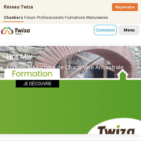
Réseau Twiza
Rejoindre
Chantiers
Forum
Professionnels
Formations
Menuiseries
Connexion
Menu
Hot Mix
Enduits & Mortiers de Chaux Vive Ancestrale
JE DÉCOUVRE