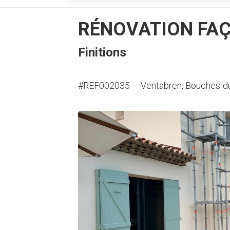
RÉNOVATION FAÇ
Finitions
#REF002035
-
Ventabren, Bouches-d