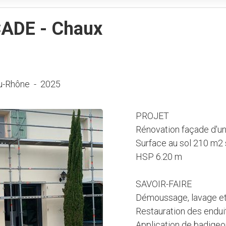
ADE - Chaux
u-Rhône
-
2025
PROJET
Rénovation façade d'un
Surface au sol 210 m2 
HSP 6.20 m
SAVOIR-FAIRE
Démoussage, lavage et
Restauration des endui
Application de badige