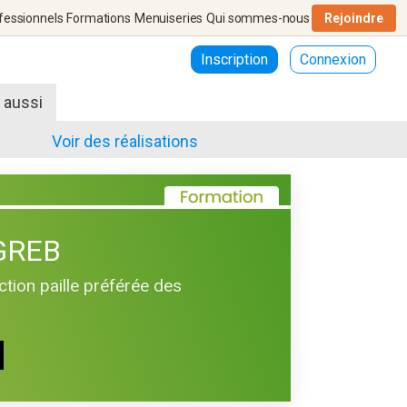
fessionnels
Formations
Menuiseries
Qui sommes-nous
Rejoindre
Inscription
Connexion
r aussi
Voir des réalisations
 GREB
tion paille préférée des