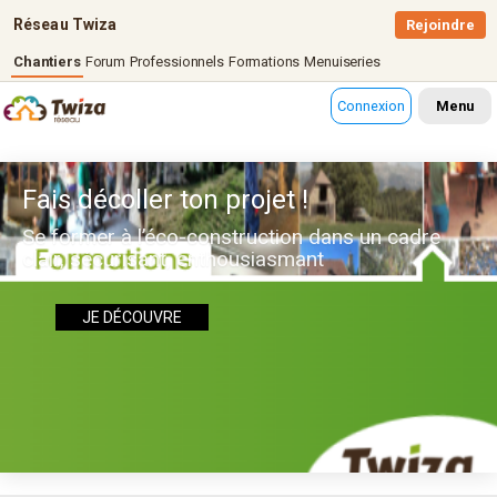
Réseau Twiza
Rejoindre
Chantiers
Forum
Professionnels
Formations
Menuiseries
Connexion
Menu
Fais décoller ton projet !
Se former à l’éco-construction dans un cadre
clair, sécurisant, enthousiasmant
JE DÉCOUVRE