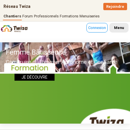
Réseau Twiza
Rejoindre
Chantiers
Forum
Professionnels
Formations
Menuiseries
Connexion
Menu
Femme Bâtisseuse
Construire ou Rénover Autonome et Confiante
JE DÉCOUVRE