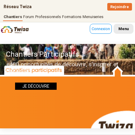
Réseau Twiza
Rejoindre
Chantiers
Forum
Professionnels
Formations
Menuiseries
Connexion
Menu
Chantiers Participatifs
+400 opportunités de découvrir, s'inspirer et
rencontrer
JE DÉCOUVRE