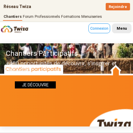
Réseau Twiza
Rejoindre
Chantiers
Forum
Professionnels
Formations
Menuiseries
Connexion
Menu
Chantiers Participatifs
+400 opportunités de découvrir, s'inspirer et
rencontrer
JE DÉCOUVRE