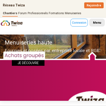
Réseau Twiza
Rejoindre
Chantiers
Forum
Professionnels
Formations
Menuiseries
Connexion
Menu
Menuiseries haute
Fournies et posées par entreprise locale et RGE
JE DÉCOUVRE