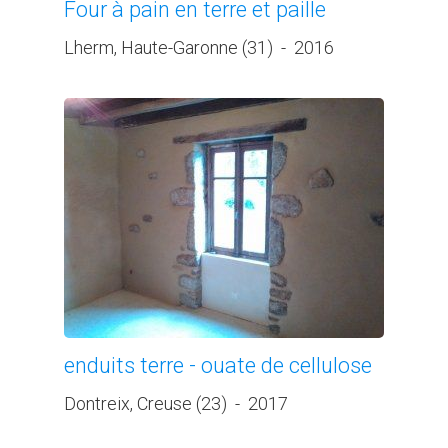
Four à pain en terre et paille
Lherm, Haute-Garonne (31)
-
2016
enduits terre - ouate de cellulose
Dontreix, Creuse (23)
-
2017