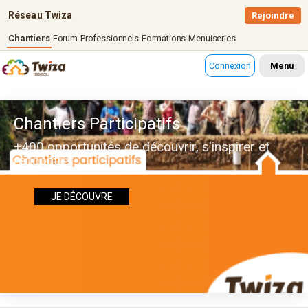
Réseau Twiza
Rejoindre
Chantiers
Forum
Professionnels
Formations
Menuiseries
Connexion
Menu
Chantiers Participatifs
+400 opportunités de découvrir, s'inspirer et
rencontrer
JE DÉCOUVRE