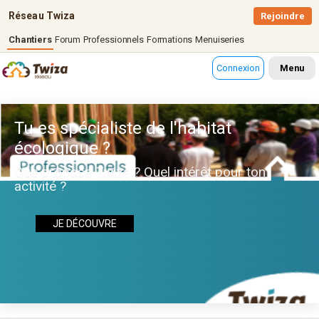
Réseau Twiza
Rejoindre
Chantiers
Forum
Professionnels
Formations
Menuiseries
Connexion
Menu
Tu es spécialiste de l'habitat
écologique ?
Que propose Twiza ? Quel intérêt pour ton
activité ?
JE DÉCOUVRE