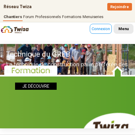
Réseau Twiza
Rejoindre
Chantiers
Forum
Professionnels
Formations
Menuiseries
Connexion
Menu
Technique du GREB
La technique de construction paille préférée des
autoconstructeurs
JE DÉCOUVRE