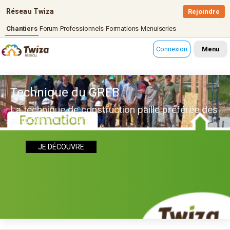
Réseau Twiza
Rejoindre
Chantiers
Forum
Professionnels
Formations
Menuiseries
Connexion
Menu
Technique du GREB
La technique de construction paille préférée des
autoconstructeurs
JE DÉCOUVRE