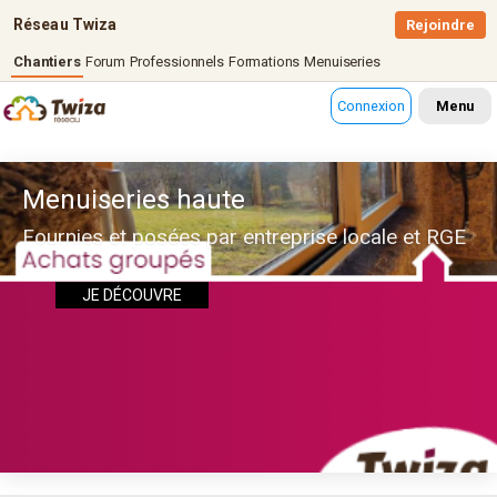
Réseau Twiza
Rejoindre
Chantiers
Forum
Professionnels
Formations
Menuiseries
Connexion
Menu
Menuiseries haute
Fournies et posées par entreprise locale et RGE
JE DÉCOUVRE