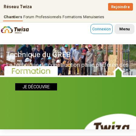
Réseau Twiza
Rejoindre
Chantiers
Forum
Professionnels
Formations
Menuiseries
Connexion
Menu
Technique du GREB
La technique de construction paille préférée des
autoconstructeurs
JE DÉCOUVRE