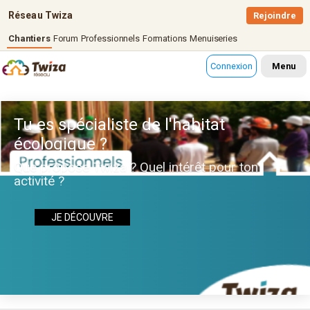
Réseau Twiza
Rejoindre
Chantiers
Forum
Professionnels
Formations
Menuiseries
Connexion
Menu
Tu es spécialiste de l'habitat
écologique ?
Que propose Twiza ? Quel intérêt pour ton
activité ?
JE DÉCOUVRE