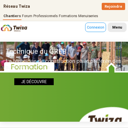
Réseau Twiza
Rejoindre
Chantiers
Forum
Professionnels
Formations
Menuiseries
Connexion
Menu
Technique du GREB
La technique de construction paille préférée des
autoconstructeurs
JE DÉCOUVRE