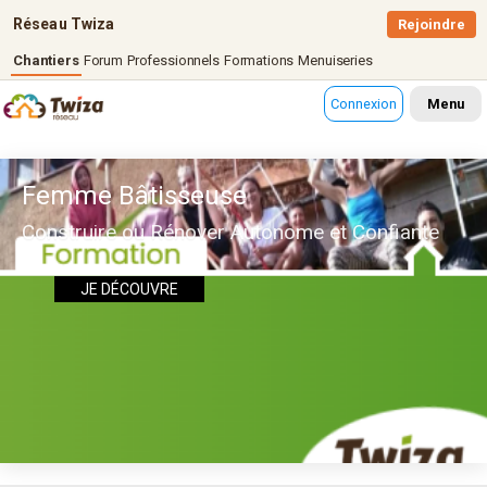
Réseau Twiza
Rejoindre
Chantiers
Forum
Professionnels
Formations
Menuiseries
Connexion
Menu
Femme Bâtisseuse
Construire ou Rénover Autonome et Confiante
JE DÉCOUVRE