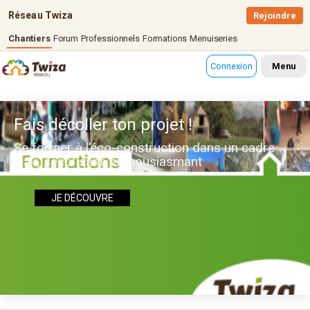
Réseau Twiza
Rejoindre
Chantiers
Forum
Professionnels
Formations
Menuiseries
Connexion
Menu
Fais décoller ton projet !
Se former à l’éco-construction dans un cadre
clair, sécurisant, enthousiasmant
JE DÉCOUVRE