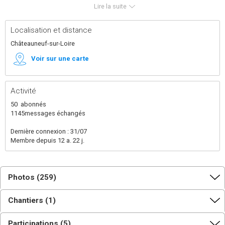
humains inoubliables, des naissances d'amitié, ...
Lire la suite
Aujourd'hui c'est notre tour de construire notre maison
et d'offrir un accueil et des chantiers de qualité
comme nous avons vécu chez tant d'autres
Localisation et distance
autoconstructeurs.
Les travaux ont commencé début 2019, la maison est
Châteauneuf-sur-Loire
habitée depuis début 2021 mais encore pas mal de
choses à faire !
Voir sur une carte
Activité
50
abonnés
1145
messages échangés
Dernière connexion : 31/07
Membre depuis 12 a. 22 j.
Photos (259)
Chantiers (1)
Participations (5)