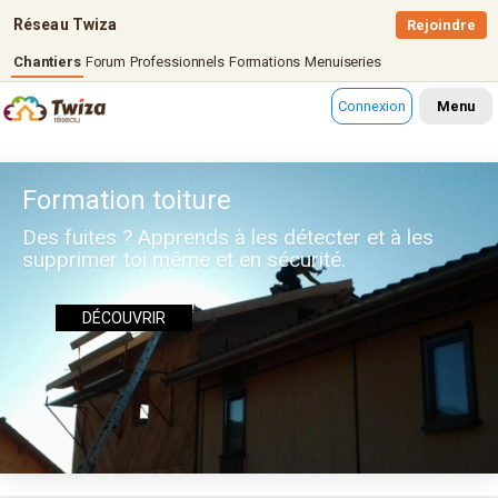
Réseau Twiza
Rejoindre
Chantiers
Forum
Professionnels
Formations
Menuiseries
Connexion
Menu
Formation toiture
Des fuites ? Apprends à les détecter et à les
supprimer toi même et en sécurité.
DÉCOUVRIR