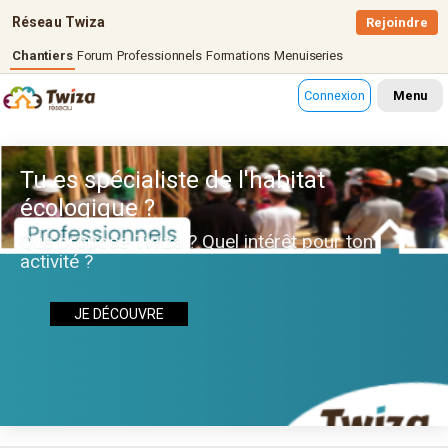
Réseau Twiza
Rejoindre
Chantiers
Forum
Professionnels
Formations
Menuiseries
Connexion
Menu
Tu es spécialiste de l'habitat
écologique ?
Que propose Twiza ? Quel intérêt pour ton
activité ?
JE DÉCOUVRE