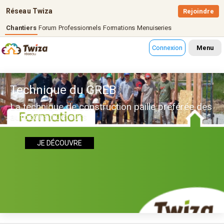
Réseau Twiza
Rejoindre
Chantiers
Forum
Professionnels
Formations
Menuiseries
Connexion
Menu
Technique du GREB
La technique de construction paille préférée des
autoconstructeurs
JE DÉCOUVRE