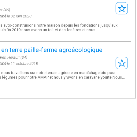
ot (46)
miné
le 02 juin 2020
s auto-construisons notre maison depuis les fondations jusqu'aux
puis fin 2019 nous avons un toit et des fenêtres et nous...
en terre paille-ferme agroécologique
es, Hérault (34)
miné
le 11 octobre 2018
nous travaillons sur notre terrain agricole en maraîchage bio pour
s légumes pour notre AMAP et nous y vivons en caravane yourte.Nous...