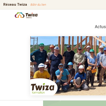
Réseau Twiza
·
Bâtir du lien
Actus