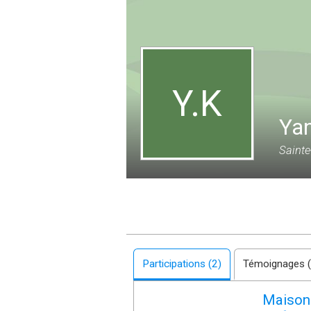
Y.K
Yan
Sainte
Participations (2)
Témoignages (
Maison 