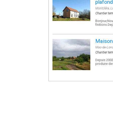
plafond
Montcléra, L
Chantier ter
Bonjour,Nou
finitions.De
Maison 
Mas-de-Londr
Chantier ter
Depuis 2002 
produire de