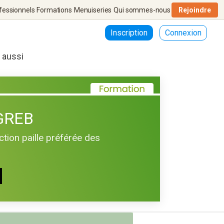
fessionnels
Formations
Menuiseries
Qui sommes-nous
Rejoindre
Inscription
Connexion
r aussi
 GREB
tion paille préférée des