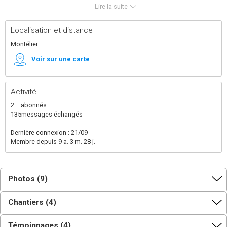
jolies filles, ma femme et moi avons acheté une
Lire la suite
maison à rénover. Donc beaucoup de boulot...
Localisation et distance
Montélier
Voir sur une carte
Activité
2
abonnés
135
messages échangés
Dernière connexion : 21/09
Membre depuis 9 a. 3 m. 28 j.
Photos (9)
Chantiers (4)
Témoignages (4)