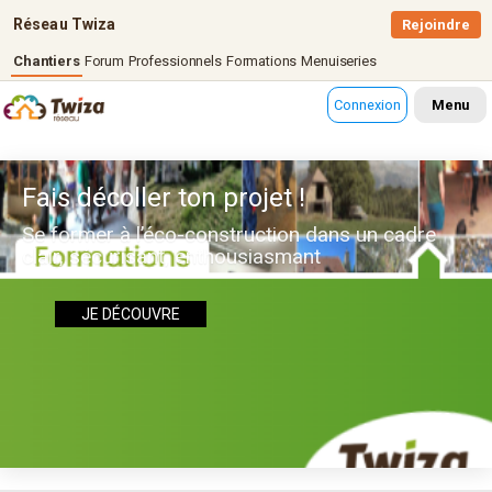
Réseau Twiza
Rejoindre
Chantiers
Forum
Professionnels
Formations
Menuiseries
Connexion
Menu
Fais décoller ton projet !
Se former à l’éco-construction dans un cadre
clair, sécurisant, enthousiasmant
JE DÉCOUVRE