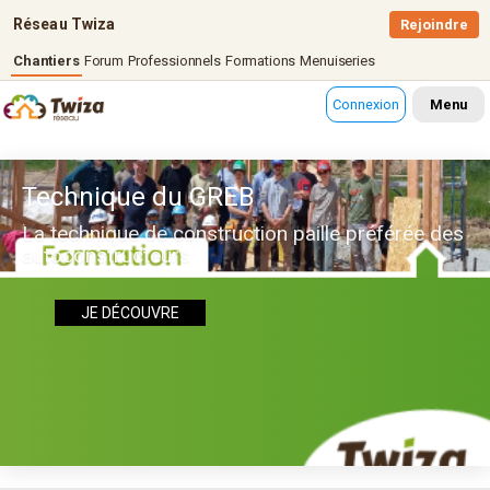
Réseau Twiza
Rejoindre
Chantiers
Forum
Professionnels
Formations
Menuiseries
Connexion
Menu
Technique du GREB
La technique de construction paille préférée des
autoconstructeurs
JE DÉCOUVRE