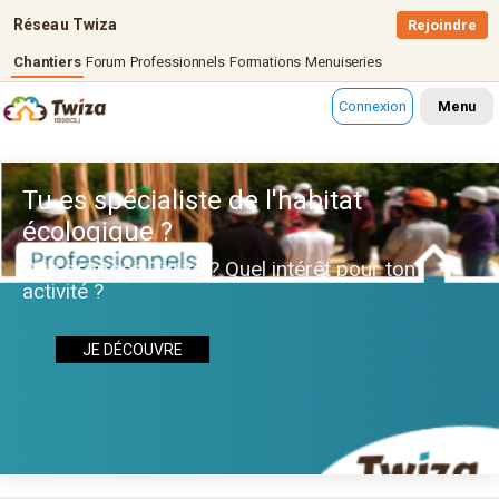
Réseau Twiza
Rejoindre
Chantiers
Forum
Professionnels
Formations
Menuiseries
Connexion
Menu
Tu es spécialiste de l'habitat
écologique ?
Que propose Twiza ? Quel intérêt pour ton
activité ?
JE DÉCOUVRE