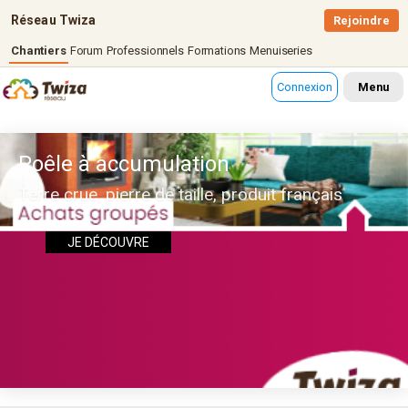
Réseau Twiza
Rejoindre
Chantiers
Forum
Professionnels
Formations
Menuiseries
Connexion
Menu
Poêle à accumulation
Terre crue, pierre de taille, produit français
JE DÉCOUVRE