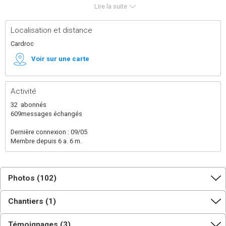
et-Vilaine, au Nord de Rennes, en utilisant au maximum
Lire la suite
les ressources locales, l'occasion de partager des
savoirs-faire et des moments conviviaux!
Localisation et distance
Cardroc
Voir sur une carte
Activité
32
abonnés
609
messages échangés
Dernière connexion : 09/05
Membre depuis 6 a. 6 m.
Photos (102)
Chantiers (1)
Témoignages (3)