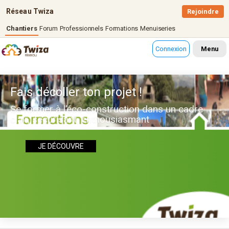
Réseau Twiza
Rejoindre
Chantiers
Forum
Professionnels
Formations
Menuiseries
Connexion
Menu
Fais décoller ton projet !
Se former à l’éco-construction dans un cadre
clair, sécurisant, enthousiasmant
JE DÉCOUVRE