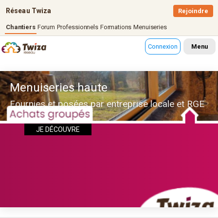
Réseau Twiza
Rejoindre
Chantiers
Forum
Professionnels
Formations
Menuiseries
Connexion
Menu
Menuiseries haute
Fournies et posées par entreprise locale et RGE
JE DÉCOUVRE