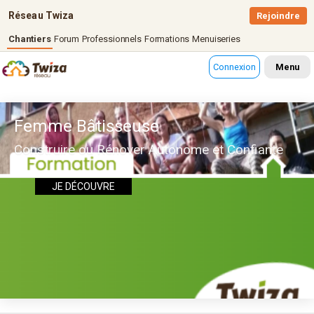
Réseau Twiza
Rejoindre
Chantiers
Forum
Professionnels
Formations
Menuiseries
Connexion
Menu
Femme Bâtisseuse
Construire ou Rénover Autonome et Confiante
JE DÉCOUVRE