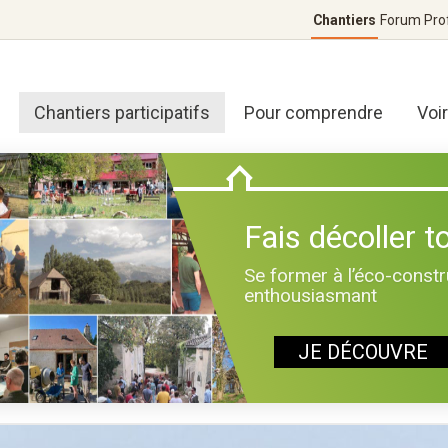
Chantiers
Forum
Pro
Chantiers participatifs
Pour comprendre
Voi
Fais décoller to
Se former à l’éco-constr
enthousiasmant
JE DÉCOUVRE