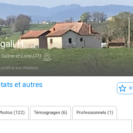
ali H.
 Saône-et-Loire (71)
 profil et ses chantiers
tats et autres
S
Photos (122)
Témoignages (6)
Professionnels (1)