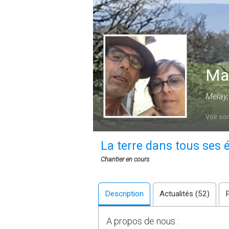
Mag
Melay,
Voir son
La terre dans tous ses é
Chantier en cours
Description
Actualités (52)
A propos de nous :