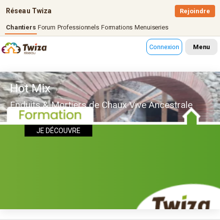
Réseau Twiza
Rejoindre
Chantiers
Forum
Professionnels
Formations
Menuiseries
Connexion
Menu
Hot Mix
Enduits & Mortiers de Chaux Vive Ancestrale
JE DÉCOUVRE