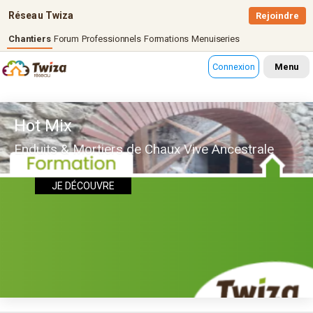
Réseau Twiza
Rejoindre
Chantiers
Forum
Professionnels
Formations
Menuiseries
Connexion
Menu
Hot Mix
Enduits & Mortiers de Chaux Vive Ancestrale
JE DÉCOUVRE