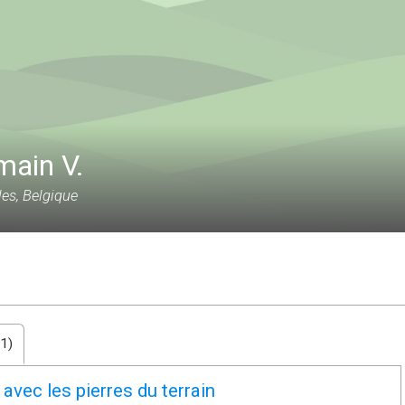
main V.
les, Belgique
1)
avec les pierres du terrain