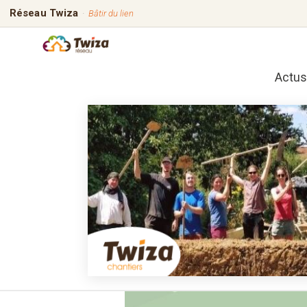
Réseau Twiza
·
Bâtir du lien
Actus