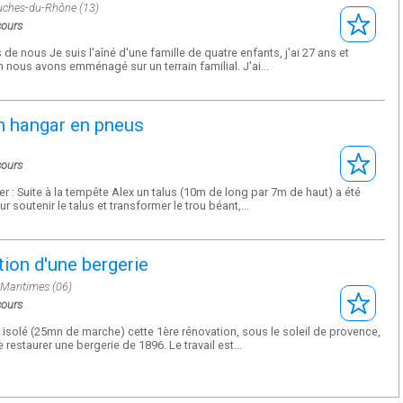
uches-du-Rhône (13)
cours
de nous Je suis l'aîné d'une famille de quatre enfants, j'ai 27 ans et
 nous avons emménagé sur un terrain familial. J'ai...
n hangar en pneus
cours
er : Suite à la tempête Alex un talus (10m de long par 7m de haut) a été
r soutenir le talus et transformer le trou béant,...
ion d'une bergerie
-Maritimes (06)
cours
 isolé (25mn de marche) cette 1ère rénovation, sous le soleil de provence,
 restaurer une bergerie de 1896. Le travail est...