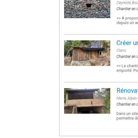
Ceyreste, Bo
Chantier en 
>> A propos 
depuis un an
Créer u
Clans
Chantier en 
>> Le chanti
emporté. Pou
Rénovat
Marie, Alpes
Chantier en 
Dans un site
permettra de