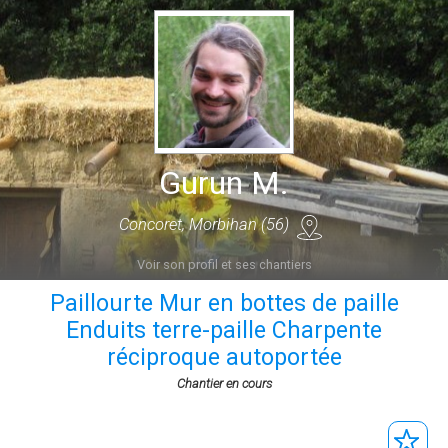
Gurun M.
Concoret, Morbihan (56)
Voir son profil et ses chantiers
Paillourte Mur en bottes de paille
Enduits terre-paille Charpente
réciproque autoportée
Chantier en cours