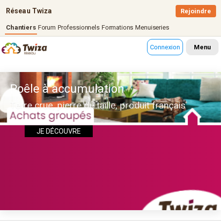
Réseau Twiza
Rejoindre
Chantiers
Forum
Professionnels
Formations
Menuiseries
Connexion
Menu
Poêle à accumulation
Terre crue, pierre de taille, produit français
JE DÉCOUVRE